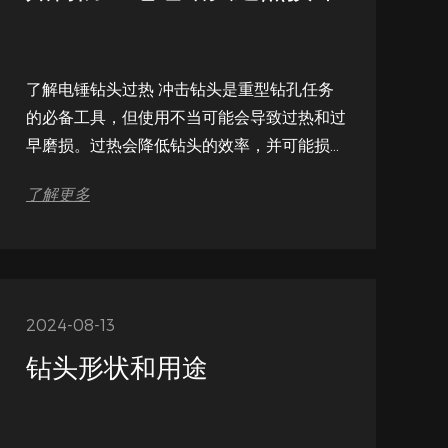
了解电锤钻头过热 冲击钻头是重型钻孔任务
的必备工具，但使用不当可能会导致过热和过
早磨损。过热会降低钻头的效率，并可能损害
其结构完整性，尤其是在处理混凝土或砖石等
了解更多
硬质材料时。了解过热的原因对于延长工具的
使用寿命至关重要。常见原因包括钻速过高、
连续使用时间过长以及冷却方法不当。通过了
解这些因素，用户可以采取主动措施来保持适
当的性能并降低损坏风险。很多 电锤钻头厂
2024-08-13
...
钻头形状和用途