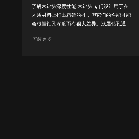
了解木钻头深度性能 木钻头 专门设计用于在
木质材料上打出精确的孔，但它们的性能可能
会根据钻孔深度而有很大差异。浅层钻孔通常
带来的挑战较少，从而使钻头能够保持精度和
了解更多
干净的切割。然而，随着深度的增加，有几个
因素会影响效率，包括钻头设计、材料硬度和
切屑去除。了解木钻头在不同深度的表现有助
于工匠和 DIY 爱好者避免常见问题，如漂
移、碎裂或过热。选择适当的位长度和类型...