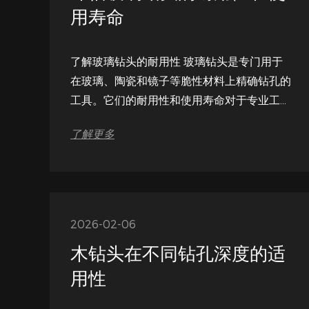
用寿命
了解玻璃钻头的耐用性 玻璃钻头是专门用于
在玻璃、陶瓷和镜子等脆性材料上精确钻孔的
工具。它们的耐用性和使用寿命对于专业工匠
和 DIY 爱好者来说都是至关重要的因素。与
了解更多
标准钻头不同，玻璃钻头必须承受高摩擦力并
抵抗碎裂或破裂，同时保持锋利的切削刃。来
自信誉良好的公司的许多指导方针 玻璃钻头
厂 消息人士强调，了解材料兼容性和操作条
件是评估钻头性能的第一步。认识到每个...
2026-02-06
木钻头在不同钻孔深度的适
用性