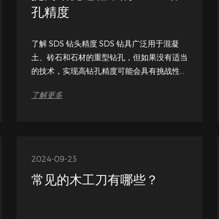
孔精度
了解 SDS 钻头精度 SDS 钻具广泛用于混凝
土、砖石和石材的重型钻孔，但如果没有适当
的技术，实现高钻孔精度可能会具有挑战性。
精度取决于钻头质量、操作员技能和钻孔材料
了解更多
类型等因素。使用制造精良的 SDS 钻头可确
保一致的性能并减少漂移，但用户还必须采取
正确的操作方法。很多 SDS钻头厂 指南强调
工具选择和操作方法对于获得准确结果的重要
性。了解这些基本原理有助...
2024-09-23
常见的木工刀有哪些？