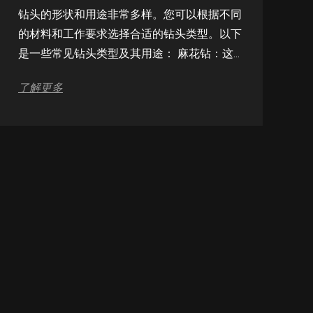
钻头的形状和用途非常多样。您可以根据不同
的材料和工作要求选择合适的钻头类型。以下
是一些常见钻头类型及其用途： 麻花钻：这
是常用的孔加工工具。其特点是由横向刃连接
了解更多
的长直主切削刃，以及易于排屑的螺旋容屑
槽。麻花钻适用于各种金属材料的钻孔。 中
心钻：用于钻孔前打中心点。前锥体有多种角
度，如60°、75°、90°等，与车床尾座中心配
合使用。 超硬钻头：前端或整个钻体采用超
硬合金刀具材料，适合钻削材料。 油...