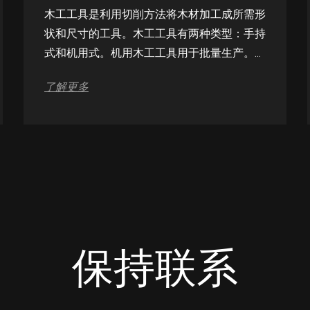
木工工具是利用切削方法将木材加工成所需形
状和尺寸的工具。木工工具有两种类型：手持
式和机用式。机用木工工具用于批量生产。机
用木工工具分为五类：锯、刀片、铣刀、钻
了解更多
头、榫加工工具。 常用木工工具： 1、木工
锯：用于锯切木材的工具，包括圆锯、带锯、
条锯、链锯、桶锯等，其中常用的是圆锯和带
锯。当锯切平行于木纹时，称为纵切（劈
切），当锯切垂直于木纹时，称为横切（截
断）。后者采用的圆锯齿形与前者不同，以利
于横切...
保持联系