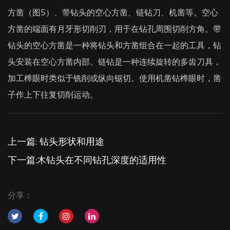
方凿（图5）、带钻头的空心方凿、链钻刀、机凿等。空心
方凿的端面有月牙形切削刃，用于在钻孔周围切削方角。带
钻头的空心方凿是一种将钻头和方凿组合在一起的工具，钻
头安装在空心方凿内部。链钻是一种连续旋转的多齿刀具，
加工榫眼时类似于铣削或纵向锯切。使用机凿钻榫眼时，凿
子作上下往复切削运动。
上一篇: 钻头形状和用途
下一篇:木钻头在不同钻孔深度的适用性
分享：