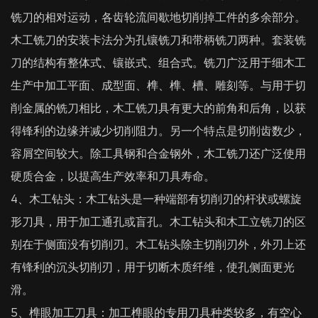
铣刀的相对运动，各齿轮流间歇地切削掉工件的多余部分。
木工铣刀的安装卡法分为孔镶铣刀和带柄铣刀两种。套装铣
刀的结构有整体式、镶嵌式、组合式。铣刀广泛用于细木工
生产中加工平面、成型面、榫、榫、槽、雕刻等。与用于切
削金属的铣刀相比，木工铣刀具有更大的前角和后角，以获
得锋利的边缘并减少切削阻力。另一个特点是切削齿数少，
容屑空间较大。除工具钢和合金钢外，木工铣刀还广泛使用
硬质合金，以提高生产效率和刀具寿命。
4、木工钻头：木工钻头是一种端部有切削刃的杆状或螺旋
形刀具，用于加工通孔或盲孔。木工钻头和木工立铣刀的区
别在于侧面没有切削刃。木工钻头除主切削刃外，外刃上还
有锋利的沉头切削刃，用于切断木质纤维，使孔侧面更光
滑。
5、榫眼加工刀具：加工榫眼的专用刀具种类较多，有空心