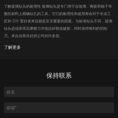
璃钻头的耐用性 玻璃钻头是专门用于在玻璃、陶瓷和镜子等
了解 
料上精确钻孔的工具。它们的耐用性和使用寿命对于专业工
钻孔，
DIY 爱好者来说都是至关重要的因素。与标准钻头不同，玻璃
性。精
须承受高摩擦力并抵抗碎裂或破裂，同时保持锋利的切削
用制造
自信誉良好的公司的许多指...
须采取正
更多
了解
保持联系